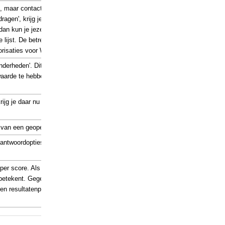
en, maar contactmomenten
agen', krijg je extra velden
dan kun je jezelf selecteren
 lijst. De betreffende
orisaties voor Workflows.
derheden'. Dit is aan te
arde te hebben. Dan blijft
rijg je daar nu een
r van een geopend document.
 antwoordopties steeds
per score. Als je bijvoorbeeld
e betekent. Gegevens vanuit de
n resultatenpagina waar dit