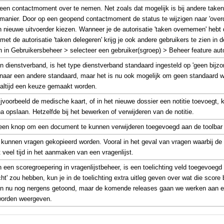
 een contactmoment over te nemen. Net zoals dat mogelijk is bij andere tak
manier. Door op een geopend contactmoment de status te wijzigen naar 'overdr
en nieuwe uitvoerder kiezen. Wanneer je de autorisatie 'taken overnemen' hebt 
met de autorisatie 'taken delegeren' krijg je ook andere gebruikers te zien in de
den in Gebruikersbeheer > selecteer een gebruiker(sgroep) > Beheer feature aut
n dienstverband, is het type dienstverband standaard ingesteld op 'geen bijzon
naar een andere standaard, maar het is nu ook mogelijk om geen standaard wa
 altijd een keuze gemaakt worden.
 bijvoorbeeld de medische kaart, of in het nieuwe dossier een notitie toevoegt, k
na opslaan. Hetzelfde bij het bewerken of verwijderen van de notitie.
s een knop om een document te kunnen verwijderen toegevoegd aan de toolba
 kunnen vragen gekopieerd worden. Vooral in het geval van vragen waarbij de
it veel tijd in het aanmaken van een vragenlijst.
 een scoregroepering in vragenlijstbeheer, is een toelichting veld toegevoegd 
cht' zou hebben, kun je in de toelichting extra uitleg geven over wat die scor
n nu nog nergens getoond, maar de komende releases gaan we werken aan ee
 worden weergeven.