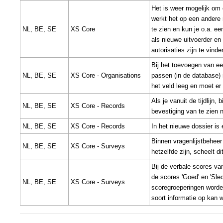
Het is weer mogelijk om
werkt het op een andere 
NL, BE, SE
XS Core
te zien en kun je o.a. e
als nieuwe uitvoerder en 
autorisaties zijn te vin
Bij het toevoegen van ee
NL, BE, SE
XS Core - Organisations
passen (in de database) 
het veld leeg en moet er
Als je vanuit de tijdlijn,
NL, BE, SE
XS Core - Records
bevestiging van te zien 
NL, BE, SE
XS Core - Records
In het nieuwe dossier i
Binnen vragenlijstbeheer
NL, BE, SE
XS Core - Surveys
hetzelfde zijn, scheelt d
Bij de verbale scores van
de scores 'Goed' en 'Sle
NL, BE, SE
XS Core - Surveys
scoregroeperingen worde
soort informatie op kan