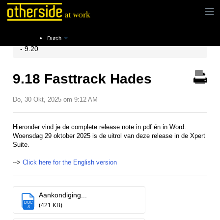
Instructies
Release notes
Xpert Suite Release 9.17
Dutch
- 9.20
9.18 Fasttrack Hades
Do, 30 Okt, 2025 om 9:12 AM
Hieronder vind je de complete release note in pdf én in Word.
Woensdag 29 oktober 2025 is de uitrol van deze release in de Xpert
Suite.
-->
Click here for the English version
Aankondiging...
DOC
(421 KB)
X