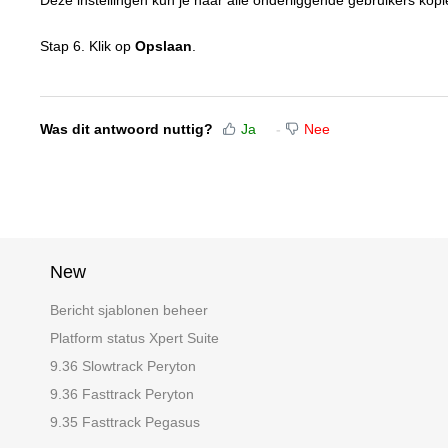
Deze instellingen kun je naar alle onderliggende gebruikers kop
Stap 6. Klik op
Opslaan
.
Was dit antwoord nuttig?
Ja
Nee
New
Bericht sjablonen beheer
Platform status Xpert Suite
9.36 Slowtrack Peryton
9.36 Fasttrack Peryton
9.35 Fasttrack Pegasus